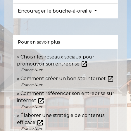
Encourager le bouche-à-oreille
Pour en savoir plus
Choisir les réseaux sociaux pour
open_in_new
promouvoir son entreprise
France Num
open_in_new
Comment créer un bon site internet
France Num
Comment référencer son entreprise sur
open_in_new
internet
France Num
Élaborer une stratégie de contenus
open_in_new
efficace
France Num