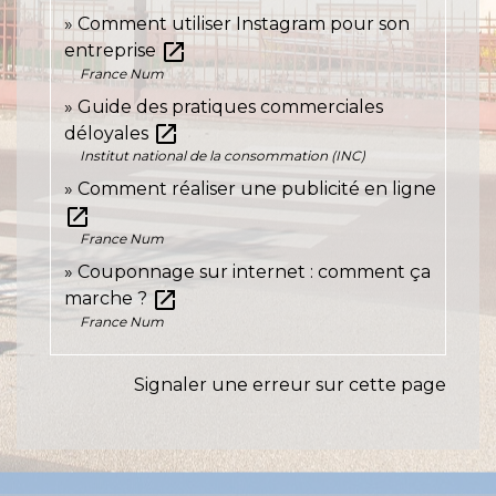
Comment utiliser Instagram pour son
open_in_new
entreprise
France Num
Guide des pratiques commerciales
open_in_new
déloyales
Institut national de la consommation (INC)
Comment réaliser une publicité en ligne
open_in_new
France Num
Couponnage sur internet : comment ça
open_in_new
marche ?
France Num
Signaler une erreur sur cette page