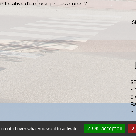
 locative d'un local professionnel ?
S
S
SI
S
Ra
S
 control over what you want to activate
OK, accept all