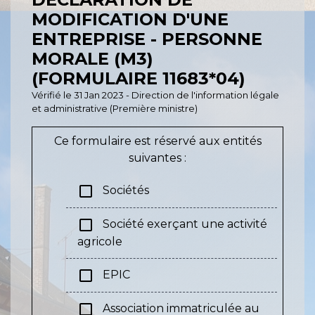
MODIFICATION D'UNE
ENTREPRISE - PERSONNE
MORALE (M3)
(FORMULAIRE 11683*04)
Vérifié le 31 Jan 2023 - Direction de l'information légale
et administrative (Première ministre)
Ce formulaire est réservé aux entités
suivantes :
check_box_outline_blank
Sociétés
check_box_outline_blank
Société exerçant une activité
agricole
check_box_outline_blank
EPIC
check_box_outline_blank
Association immatriculée au