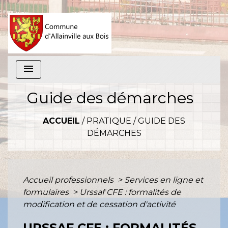
menu
Guide des démarches
ACCUEIL
/
PRATIQUE
/
GUIDE DES
DÉMARCHES
Accueil professionnels
>
Services en ligne et
formulaires
>
Urssaf CFE : formalités de
modification et de cessation d'activité
URSSAF CFE : FORMALITÉS