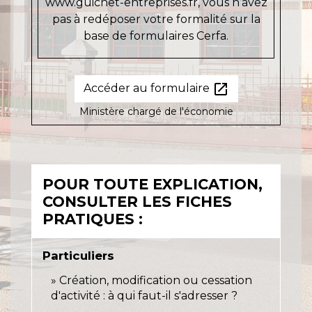
www.guichet-entreprises.fr, vous n’avez
pas à redéposer votre formalité sur la
base de formulaires Cerfa.
open_in_new
Accéder au formulaire
Ministère chargé de l'économie
POUR TOUTE EXPLICATION,
CONSULTER LES FICHES
PRATIQUES :
Particuliers
Création, modification ou cessation
d'activité : à qui faut-il s'adresser ?