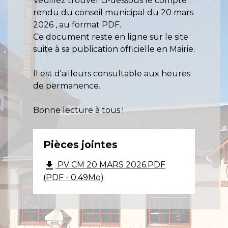
Veuillez trouver ci-dessous le compte
rendu du conseil municipal du 20 mars
2026 , au format PDF.
Ce document reste en ligne sur le site
suite à sa publication officielle en Mairie.
Il est d'ailleurs consultable aux heures
de permanence.
Bonne lecture à tous !
Pièces jointes
file_download
PV CM 20 MARS 2026.PDF
(PDF - 0.49Mo)