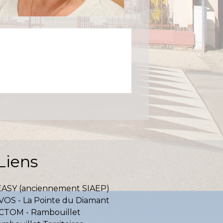
Liens
EASY (anciennement SIAEP)
VOS - La Pointe du Diamant
ICTOM - Rambouillet