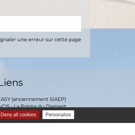
ignaler une erreur sur cette page
Liens
EASY (anciennement SIAEP)
VOS - La Pointe du Diamant
ICTOM - Rambouillet
Deny all cookies
Personalize
mbouillet Territoires
ITREVA