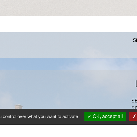
S
S
SI
S
 control over what you want to activate
OK, accept all
Ra
S