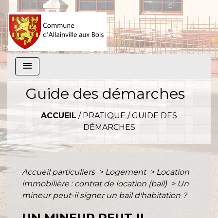
menu
Guide des démarches
ACCUEIL
/
PRATIQUE
/
GUIDE DES
DÉMARCHES
Accueil particuliers
>
Logement
>
Location
immobilière : contrat de location (bail)
>
Un
mineur peut-il signer un bail d'habitation ?
UN MINEUR PEUT-IL