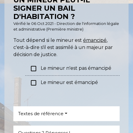
SIGNER UN BAIL
D'HABITATION ?
Vérifié le 06 Oct 2021 - Direction de l'information légale
et administrative (Première ministre)
Tout dépend si le mineur est
émancipé
,
c'est-à-dire s'il est assimilé à un majeur par
décision de justice.
check_box_outline_blank
Le mineur n'est pas émancipé
check_box_outline_blank
Le mineur est émancipé
Textes de référence
Questions ? Réponses !