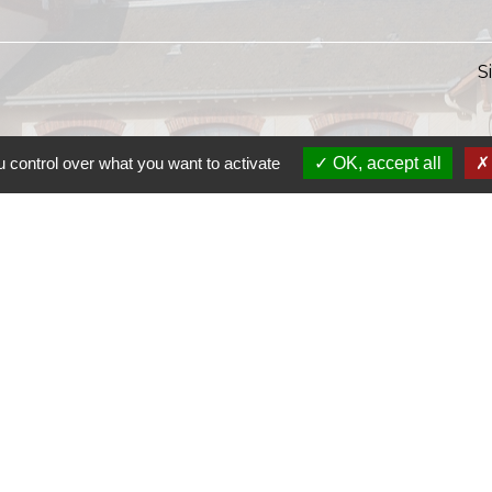
S
 control over what you want to activate
OK, accept all
S
SI
S
Ra
S