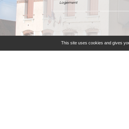
Logement
This site uses cookies and gives you
Contacts
Commune d'Allainville-aux-Bois
4 rue Michel Chartier
78660 Allainville-aux-Bois - FRANCE
+33 1 30 59 00 03
Contact par formulaire