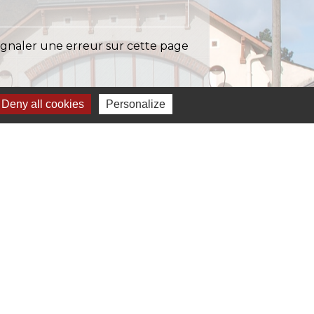
ignaler une erreur sur cette page
Deny all cookies
Personalize
Liens
EASY (anciennement SIAEP)
VOS - La Pointe du Diamant
ICTOM - Rambouillet
mbouillet Territoires
ITREVA