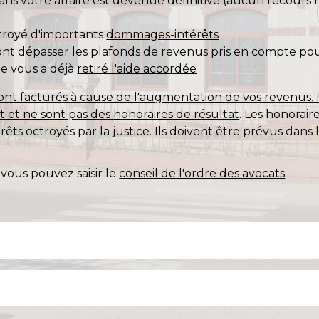
ans votre affaire est devenue définitive (aucun recours n
ctroyé d'importants
dommages-intérêts
 dépasser les plafonds de revenus pris en compte pour l
le vous a déjà
retiré l'aide accordée
ont facturés à cause de l'augmentation de vos revenus. I
at et ne sont pas des
honoraires de résultat
. Les honorair
 octroyés par la justice. Ils doivent être prévus dans 
, vous pouvez saisir le
conseil de l'ordre des avocats
.