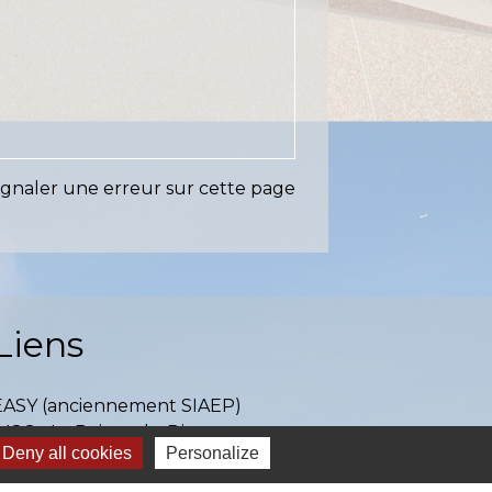
ignaler une erreur sur cette page
Liens
EASY (anciennement SIAEP)
VOS - La Pointe du Diamant
Deny all cookies
Personalize
ICTOM - Rambouillet
mbouillet Territoires