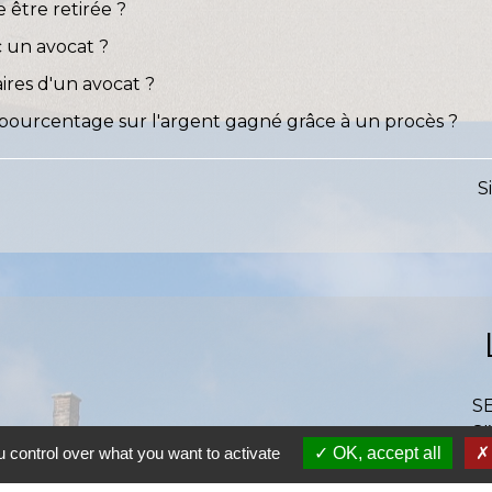
e être retirée ?
 un avocat ?
ires d'un avocat ?
pourcentage sur l'argent gagné grâce à un procès ?
S
S
SI
 control over what you want to activate
OK, accept all
S
Ra