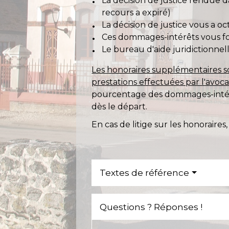
La décision de justice rendue d
recours a expiré)
La décision de justice vous a o
Ces dommages-intérêts vous font
Le bureau d'aide juridictionnel
Les honoraires supplémentaires s
prestations effectuées par l'avoc
pourcentage des dommages-intérêts
dès le départ.
En cas de litige sur les honoraires
Textes de référence
Questions ? Réponses !