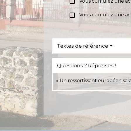
check_box_outline_blank
Vous cumulez une activi
check_box_outline_blank
Vous cumulez une activ
Textes de référence
Questions ? Réponses !
Un ressortissant européen salar