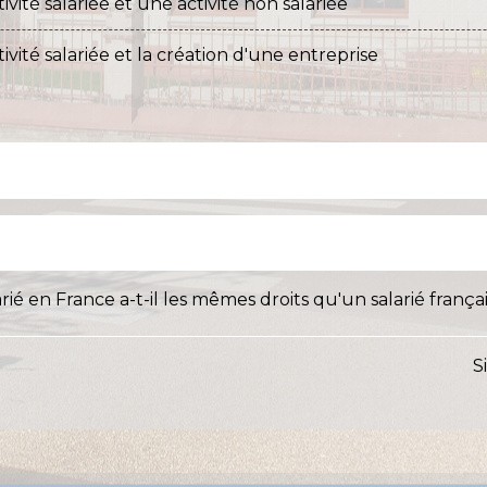
té salariée et une activité non salariée
ité salariée et la création d'une entreprise
ié en France a-t-il les mêmes droits qu'un salarié françai
S