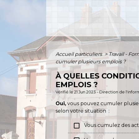
Accueil particuliers
>
Travail - Fo
cumuler plusieurs emplois ?
À QUELLES CONDITI
EMPLOIS ?
Vérifié le 21 Jun 2023 - Direction de l'inf
Oui,
vous pouvez cumuler plusieur
selon votre situation :
check_box_outline_blank
Vous cumulez des activ