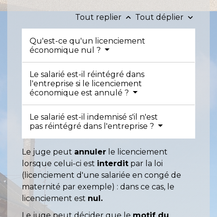
Tout replier
Tout déplier
keyboard_arrow_up
keyboard_arrow_down
Qu'est-ce qu'un licenciement
économique nul ?
Le salarié est-il réintégré dans
l'entreprise si le licenciement
économique est annulé ?
Le salarié est-il indemnisé s'il n'est
pas réintégré dans l'entreprise ?
Le juge peut
annuler
le licenciement
lorsque celui-ci est
interdit
par la loi
(licenciement d'une salariée en congé de
maternité par exemple) : dans ce cas, le
licenciement est
nul.
Le juge peut décider que le
motif du