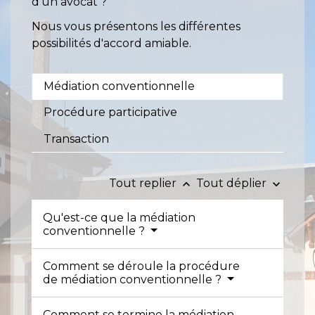
d'un avocat ?
Nous vous présentons les différentes
possibilités d'accord amiable.
Médiation conventionnelle
Procédure participative
Transaction
Tout replier
Tout déplier
keyboard_arrow_up
keyboard_arrow_down
Qu'est-ce que la médiation
conventionnelle ?
Comment se déroule la procédure
de médiation conventionnelle ?
Comment se termine la médiation