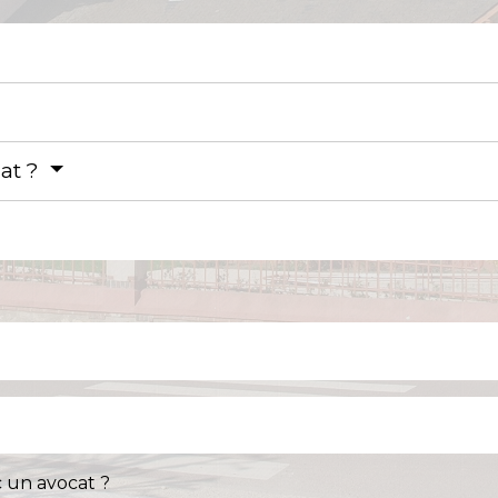
at ?
 un avocat ?