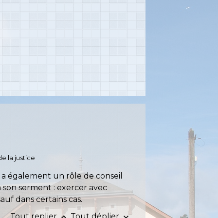
e la justice
l a également un rôle de conseil
à son serment : exercer avec
auf dans certains cas.
Tout replier
Tout déplier
keyboard_arrow_up
keyboard_arrow_down