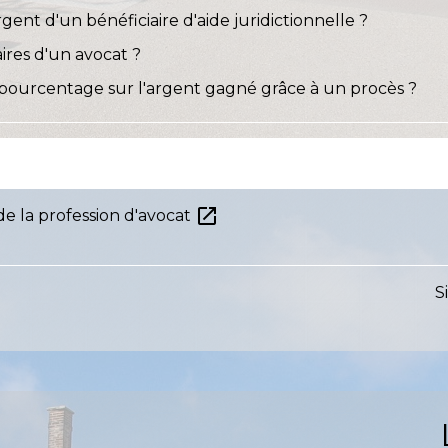
rgent d'un bénéficiaire d'aide juridictionnelle ?
ires d'un avocat ?
pourcentage sur l'argent gagné grâce à un procès ?
open_in_new
de la profession d'avocat
S