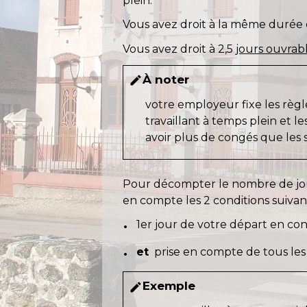
plein.
Vous avez droit à la même durée de
Vous avez droit à 2,5
jours ouvrab
À noter
edit
votre employeur fixe les règle
travaillant à temps plein et le
avoir plus de congés que les s
Pour décompter le nombre de jour
en compte les 2 conditions suivant
1
er
jour de votre départ en co
et
prise en compte de tous les j
Exemple
edit