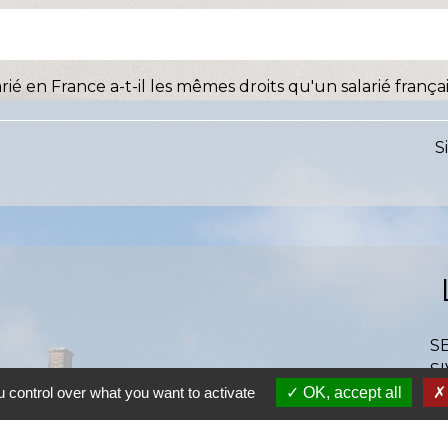
ié en France a-t-il les mêmes droits qu'un salarié françai
S
S
SI
 control over what you want to activate
OK, accept all
S
Ra
S