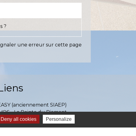
s ?
ignaler une erreur sur cette page
Liens
EASY (anciennement SIAEP)
VOS - La Pointe du Diamant
Deny all cookies
Personalize
ICTOM - Rambouillet
mbouillet Territoires
ITREVA