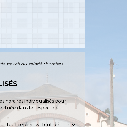
 travail du salarié : horaires
LISÉS
des horaires individualisés pour
ffectuée dans le respect de
Tout replier
Tout déplier
keyboard_arrow_up
keyboard_arrow_down