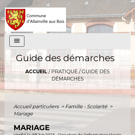
menu
Guide des démarches
ACCUEIL
/
PRATIQUE
/
GUIDE DES
DÉMARCHES
Accueil particuliers
>
Famille - Scolarité
>
Mariage
MARIAGE
Vérifié le 08 Jun 2023 - Direction de l'information légale