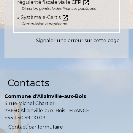
open_in_new
régularité fiscale via le CFP
Direction générale des finances publiques
open_in_new
Système e-Certis
Commission européenne
Signaler une erreur sur cette page
Contacts
Commune d'Allainville-aux-Bois
4 rue Michel Chartier
78660 Allainville-aux-Bois - FRANCE
+33 1 30 59 00 03
Contact par formulaire