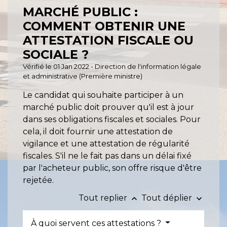
MARCHÉ PUBLIC :
COMMENT OBTENIR UNE
ATTESTATION FISCALE OU
SOCIALE ?
Vérifié le 01 Jan 2022 - Direction de l'information légale
et administrative (Première ministre)
Le candidat qui souhaite participer à un
marché public doit prouver qu'il est à jour
dans ses obligations fiscales et sociales. Pour
cela, il doit fournir une attestation de
vigilance et une attestation de régularité
fiscales. S'il ne le fait pas dans un délai fixé
par l'acheteur public, son offre risque d'être
rejetée.
Tout replier
Tout déplier
keyboard_arrow_up
keyboard_arrow_down
À quoi servent ces attestations ?