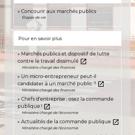
Concourir aux marchés publics
Étapes de vie
Pour en savoir plus
Marchés publics et dispositif de lutte
open_in_new
contre le travail dissimulé
Ministère chargé des finances
Un micro-entrepreneur peut-il
open_in_new
candidater à un marché public ?
Ministère chargé des finances
Chefs d'entreprise : osez la commande
open_in_new
publique !
Ministère chargé de l'économie
open_in_new
Actualités de la commande publique
Ministère chargé de l'économie