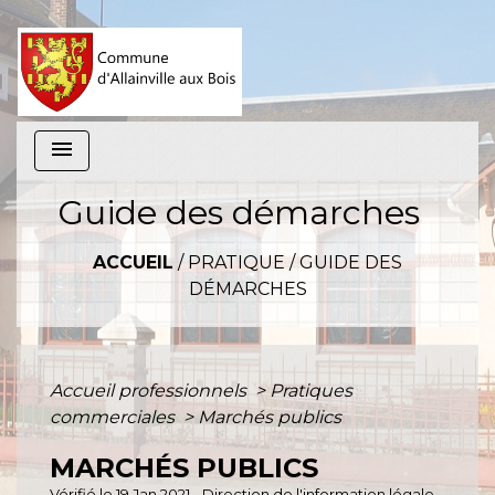
menu
Guide des démarches
ACCUEIL
/
PRATIQUE
/
GUIDE DES
DÉMARCHES
Accueil professionnels
>
Pratiques
commerciales
>
Marchés publics
MARCHÉS PUBLICS
Vérifié le 19 Jan 2021 - Direction de l'information légale