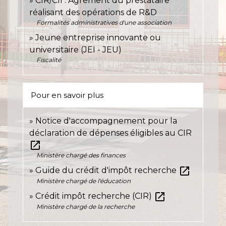
CIR/CII : Agrément du prestataire
réalisant des opérations de R&D
Formalités administratives d'une association
Jeune entreprise innovante ou
universitaire (JEI - JEU)
Fiscalité
Pour en savoir plus
Notice d'accompagnement pour la
déclaration de dépenses éligibles au CIR
open_in_new
Ministère chargé des finances
open_in_new
Guide du crédit d'impôt recherche
Ministère chargé de l'éducation
open_in_new
Crédit impôt recherche (CIR)
Ministère chargé de la recherche