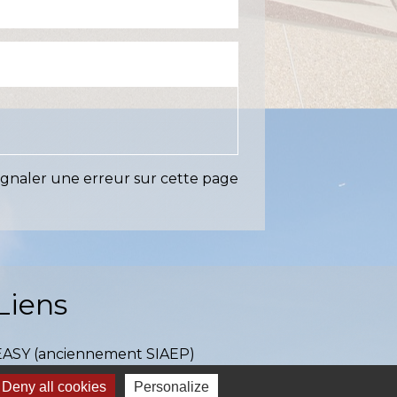
ignaler une erreur sur cette page
Liens
EASY (anciennement SIAEP)
VOS - La Pointe du Diamant
Deny all cookies
Personalize
ICTOM - Rambouillet