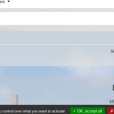
res
)
S
S
SI
 control over what you want to activate
OK, accept all
S