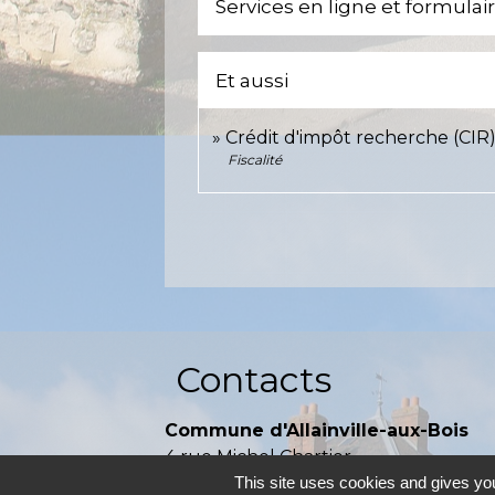
Services en ligne et formulai
Et aussi
Crédit d'impôt recherche (CIR
Fiscalité
Contacts
Commune d'Allainville-aux-Bois
4 rue Michel Chartier
78660 Allainville-aux-Bois - FRANCE
This site uses cookies and gives you