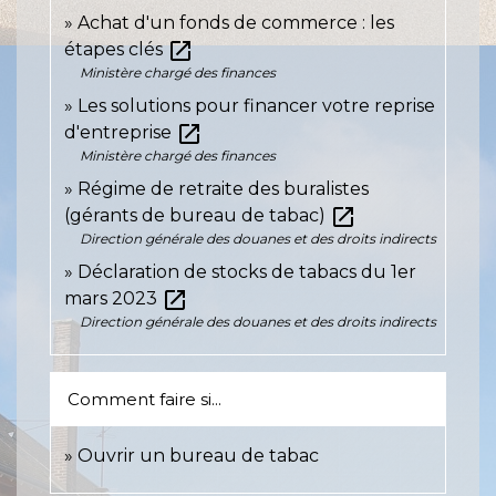
Achat d'un fonds de commerce : les
open_in_new
étapes clés
Ministère chargé des finances
Les solutions pour financer votre reprise
open_in_new
d'entreprise
Ministère chargé des finances
Régime de retraite des buralistes
open_in_new
(gérants de bureau de tabac)
Direction générale des douanes et des droits indirects
Déclaration de stocks de tabacs du 1er
open_in_new
mars 2023
Direction générale des douanes et des droits indirects
Comment faire si...
Ouvrir un bureau de tabac