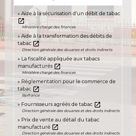
Aide à la sécurisation d'un débit de tabac
open_in_new
Ministère chargé des finances
Aide à la transformation des débits de
open_in_new
tabac
Direction générale des douanes et droits indirects
La fiscalité appliquée aux tabacs
open_in_new
manufacturés
Ministère chargé des finances
Réglementation pour le commerce de
open_in_new
tabac
Bpifrance
open_in_new
Fournisseurs agréés de tabac
Direction générale des douanes et des droits indirects
Prix de vente au détail du tabac
open_in_new
manufacturé
Direction générale des douanes et des droits indirects