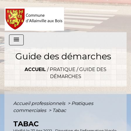
menu
Guide des démarches
ACCUEIL
/
PRATIQUE
/
GUIDE DES
DÉMARCHES
Accueil professionnels
>
Pratiques
commerciales
>
Tabac
TABAC
Vérifié le 27 Apr 2022 - Direction de l'information légale