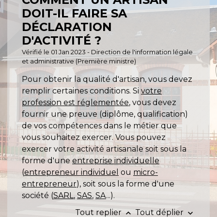
DOIT-IL FAIRE SA
DÉCLARATION
D'ACTIVITÉ ?
Vérifié le 01 Jan 2023 - Direction de l'information légale
et administrative (Première ministre)
Pour obtenir la qualité d'artisan, vous devez
remplir certaines conditions. Si
votre
profession est réglementée
, vous devez
fournir une preuve (diplôme, qualification)
de vos compétences dans le métier que
vous souhaitez exercer. Vous pouvez
exercer votre activité artisanale soit sous la
forme d'une
entreprise individuelle
(
entrepreneur individuel
ou
micro-
entrepreneur
), soit sous la forme d'une
société (
SARL
,
SAS
,
SA
...).
Tout replier
Tout déplier
keyboard_arrow_up
keyboard_arrow_down