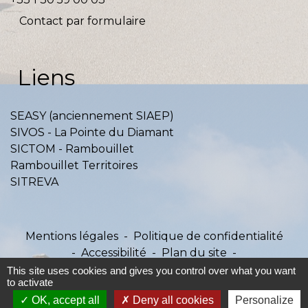
Contact par formulaire
Liens
SEASY (anciennement SIAEP)
SIVOS - La Pointe du Diamant
SICTOM - Rambouillet
Rambouillet Territoires
SITREVA
Mentions légales
-
Politique de confidentialité
-
Accessibilité
-
Plan du site
-
Gestion des cookies
This site uses cookies and gives you control over what you want
to activate
OK, accept all
Deny all cookies
Personalize
Site créé en partenariat avec Réseau des Communes