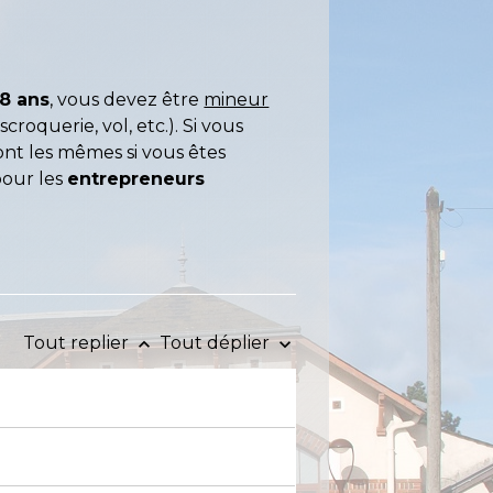
18 ans
, vous devez être
mineur
escroquerie, vol, etc.). Si vous
sont les mêmes si vous êtes
pour les
entrepreneurs
Tout replier
Tout déplier
keyboard_arrow_up
keyboard_arrow_down