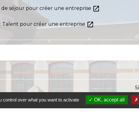
open_in_new
e de séjour pour créer une entreprise
open_in_new
t Talent pour créer une entreprise
S
 control over what you want to activate
OK, accept all