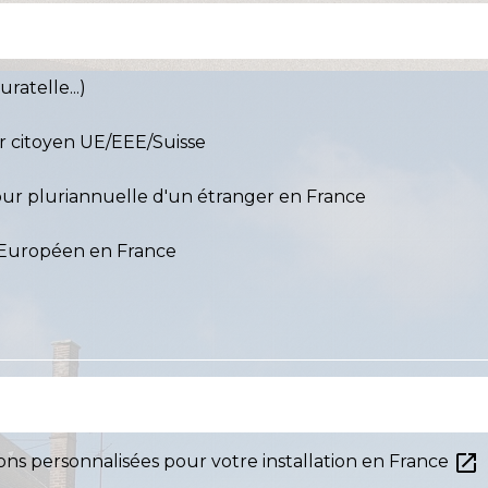
ratelle...)
ur citoyen UE/EEE/Suisse
jour pluriannuelle d'un étranger en France
 Européen en France
open_in_new
ons personnalisées pour votre installation en France