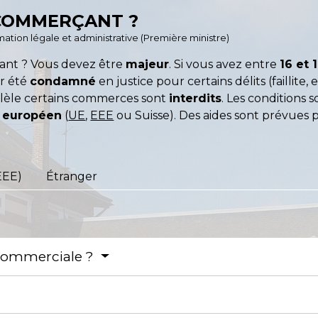
 COMMERÇANT ?
ormation légale et administrative (Première ministre)
ant ? Vous devez être
majeur
. Si vous avez entre
16 et 
ir été
condamné
en justice pour certains délits (faillite, 
allèle certains commerces sont
interdits
. Les conditions 
s
européen
(
UE
,
EEE
ou Suisse). Des aides sont prévues 
EEE)
Étranger
 commerciale ?