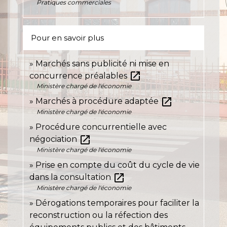
Pratiques commerciales
Pour en savoir plus
Marchés sans publicité ni mise en
open_in_new
concurrence préalables
Ministère chargé de l'économie
open_in_new
Marchés à procédure adaptée
Ministère chargé de l'économie
Procédure concurrentielle avec
open_in_new
négociation
Ministère chargé de l'économie
Prise en compte du coût du cycle de vie
open_in_new
dans la consultation
Ministère chargé de l'économie
Dérogations temporaires pour faciliter la
reconstruction ou la réfection des