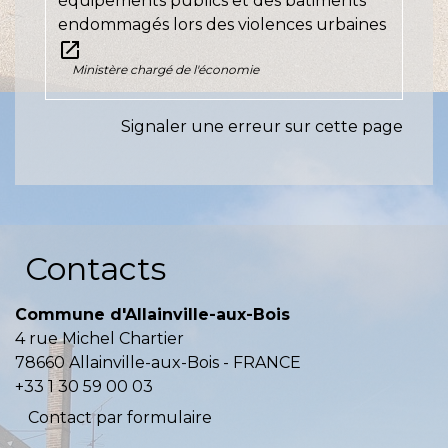
équipements publics et des bâtiments
endommagés lors des violences urbaines
open_in_new
Ministère chargé de l'économie
Signaler une erreur sur cette page
Contacts
Commune d'Allainville-aux-Bois
4 rue Michel Chartier
78660 Allainville-aux-Bois - FRANCE
+33 1 30 59 00 03
Contact par formulaire