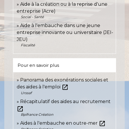
Aide à la création ou à la reprise d'une
entreprise (Acre)
Social - Santé
Aide à l'embauche dans une jeune
entreprise innovante ou universitaire (JEI-
JEU)
Fiscalité
Pour en savoir plus
Panorama des exonérations sociales et
open_in_new
des aides à l'emploi
Urssaf
Récapitulatif des aides au recrutement
open_in_new
Bpifrance Création
open_in_new
Aides à l'embauche en outre-mer