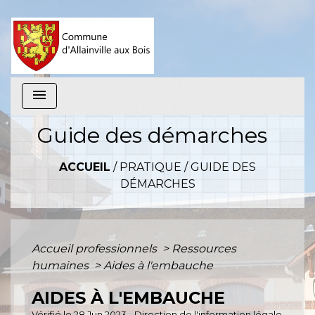
menu
Guide des démarches
ACCUEIL
/
PRATIQUE
/
GUIDE DES
DÉMARCHES
Accueil professionnels
>
Ressources
humaines
>
Aides à l'embauche
AIDES À L'EMBAUCHE
Vérifié le 28 Jun 2023 - Direction de l'information légale