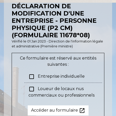
DÉCLARATION DE
MODIFICATION D'UNE
ENTREPRISE - PERSONNE
PHYSIQUE (P2 CM)
(FORMULAIRE 11678*08)
Vérifié le 01 Jan 2023 - Direction de l'information légale
et administrative (Première ministre)
Ce formulaire est réservé aux entités
suivantes :
check_box_outline_blank
Entreprise individuelle
check_box_outline_blank
Loueur de locaux nus
commerciaux ou professionnels
open_in_new
Accéder au formulaire