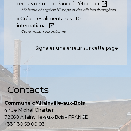
open_in_new
recouvrer une créance à l'étranger
Ministère chargé de l'Europe et des affaires étrangères
Créances alimentaires - Droit
open_in_new
international
Commission européenne
Signaler une erreur sur cette page
Contacts
Commune d'Allainville-aux-Bois
4 rue Michel Chartier
78660 Allainville-aux-Bois - FRANCE
+33 1 30 59 00 03