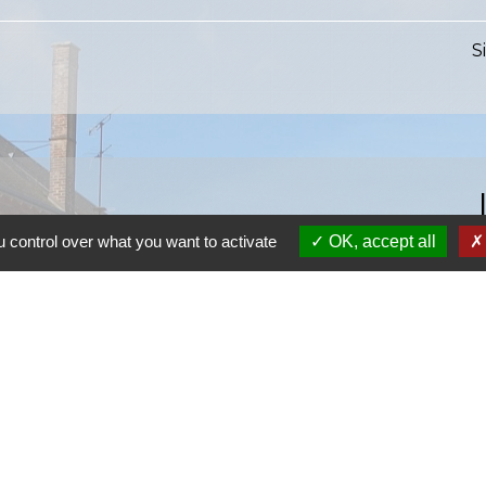
S
 control over what you want to activate
OK, accept all
S
SI
S
Ra
S
olitique de confidentialité
-
Accessibilité
-
Plan du site