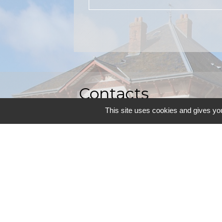
Contacts
This site uses cookies and gives you
Commune d'Allainville-aux-Bois
4 rue Michel Chartier
78660 Allainville-aux-Bois - FRANCE
+33 1 30 59 00 03
Contact par formulaire
Mentions légales
-
P