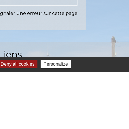
ignaler une erreur sur cette page
Liens
Deny all cookies
Personalize
EASY (anciennement SIAEP)
VOS - La Pointe du Diamant
ICTOM - Rambouillet
mbouillet Territoires
ITREVA
-
Gestion des cookies