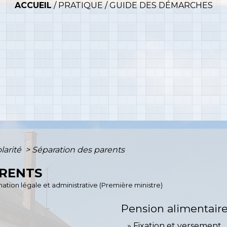
ACCUEIL
/
PRATIQUE
/
GUIDE DES DÉMARCHES
olarité
>
Séparation des parents
ARENTS
ormation légale et administrative (Première ministre)
Pension alimentair
Fixation et versement