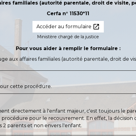
es familiales (autorité parentale, droit de visite, pe
Cerfa n° 11530*11
open_in_new
Accéder au formulaire
Ministère chargé de la justice
Pour vous aider à remplir le formulaire :
 aux affaires familiales (autorité parentale, droit de visi
our cette procédure.
ment directement à l'enfant majeur, c'est toujours le par
 procédure pour le recouvrement. En effet, la décision q
s 2 parents et non envers l'enfant.