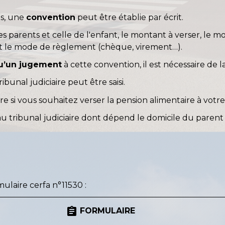
ts, une
convention
peut être établie par écrit.
 parents et celle de l'enfant, le montant à verser, le mo
et le mode de règlement (chèque, virement…).
qu’un jugement
à cette convention, il est nécessaire de l
ibunal judiciaire peut être saisi.
 si vous souhaitez verser la pension alimentaire à votr
u tribunal judiciaire dont dépend le domicile du paren
mulaire cerfa n°11530 :
assignment
FORMULAIRE