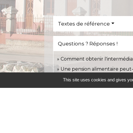
Textes de référence
Questions ? Réponses !
Comment obtenir l'intermédiat
Une pension alimentaire peut
Doit-on encore verser une pen
This site uses cookies and gives you