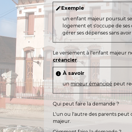
Exemple
edit
un enfant majeur poursuit ses 
logement et s'occupe de ses d
gérer ses dépenses sans avoir
Le versement à l'enfant majeur ne
créancier
.
À savoir
info
un
mineur émancipé
peut rec
Qui peut faire la demande ?
L'un ou l'autre des parents peut
majeur.
Comment faire la demande ?