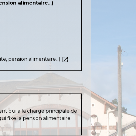
nsion alimentaire...)
open_in_new
te, pension alimentaire...)
ent qui a la charge principale de
ui fixe la pension alimentaire