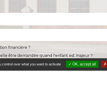
ion financière ?
-elle être demandée quand l'enfant est majeur ?
sion alimentaire à un enfant devenu majeur ?
 control over what you want to activate
OK, accept all
S