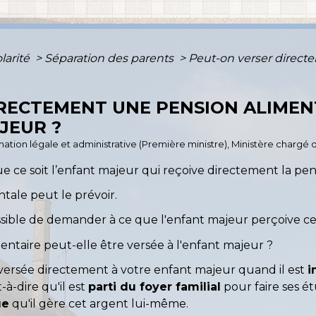
olarité
>
Séparation des parents
>
Peut-on verser direct
RECTEMENT UNE PENSION ALIMEN
JEUR ?
ormation légale et administrative (Première ministre), Ministère chargé d
ié que ce soit l’enfant majeur qui reçoive directement la pe
ntale peut le prévoir.
ossible de demander à ce que l'enfant majeur perçoive ce
mentaire peut-elle être versée à l'enfant majeur ?
 versée directement à votre enfant majeur quand il est
i
st-à-dire qu'il est
parti du foyer familial
pour faire ses ét
ue
qu'il gère cet argent lui-même.