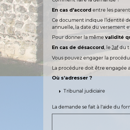
En cas d'accord
entre les paren
Ce document indique l’identité des
annuelle, la date du versement 
Pour donner la même
validité 
En cas de désaccord
, le
Jaf
du tr
Vous pouvez engager la procédure
La procédure doit être engagée a
Où s’adresser ?
arrow_right
Tribunal judiciaire
La demande se fait à l'aide du for