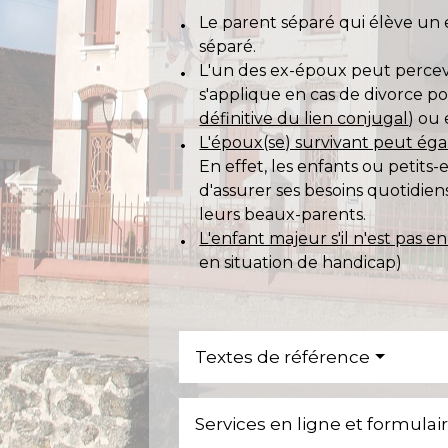
Le parent séparé qui élève un e
séparé.
L'un des ex-époux peut percevo
s'applique en cas de divorce p
définitive du lien conjugal
) ou
L'époux(se) survivant peut éga
En effet, les enfants ou petits
d'assurer ses besoins quotidiens
leurs beaux-parents.
L'enfant majeur s'il n'est pas 
en situation de handicap)
Textes de référence
Services en ligne et formulai