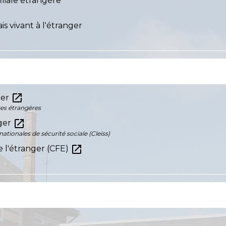
filiale étrangère
s vivant à l'étranger
open_in_new
ger
res étrangères
open_in_new
nger
ationales de sécurité sociale (Cleiss)
open_in_new
de l'étranger (CFE)