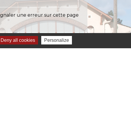
ignaler une erreur sur cette page
Deny all cookies
Personalize
Liens
EASY (anciennement SIAEP)
VOS - La Pointe du Diamant
ICTOM - Rambouillet
mbouillet Territoires
ITREVA
-
Gestion des cookies