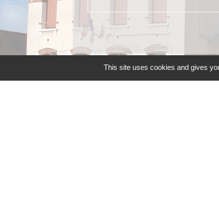
This site uses cookies and gives you
Contacts
Commune d'Allainville-aux-Bois
4 rue Michel Chartier
78660 Allainville-aux-Bois - FRANCE
+33 1 30 59 00 03
Contact par formulaire
Mentions légales
-
P