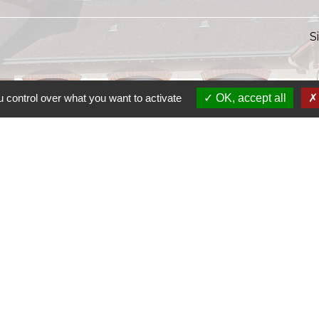
S
 control over what you want to activate
OK, accept all
S
SI
S
Ra
S
olitique de confidentialité
-
Accessibilité
-
Plan du site