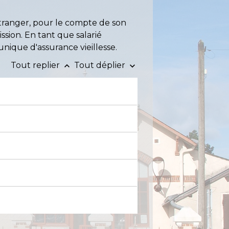
étranger, pour le compte de son
ssion. En tant que salarié
nique d'assurance vieillesse.
Tout replier
Tout déplier
keyboard_arrow_up
keyboard_arrow_down