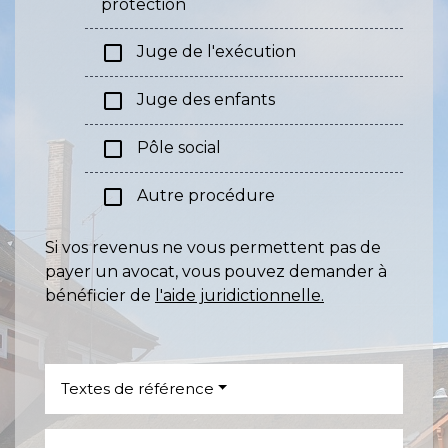
protection
check_box_outline_blank
Juge de l'exécution
check_box_outline_blank
Juge des enfants
check_box_outline_blank
Pôle social
check_box_outline_blank
Autre procédure
Si vos revenus ne vous permettent pas de
payer un avocat, vous pouvez demander à
bénéficier de
l'aide juridictionnelle.
Textes de référence