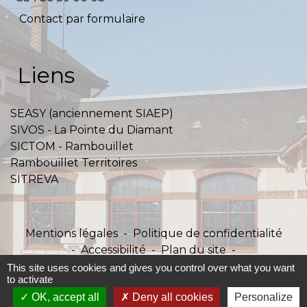
Contact par formulaire
Liens
SEASY (anciennement SIAEP)
SIVOS - La Pointe du Diamant
SICTOM - Rambouillet
Rambouillet Territoires
SITREVA
Mentions légales
-
Politique de confidentialité
-
Accessibilité
-
Plan du site
-
Gestion des cookies
This site uses cookies and gives you control over what you want
to activate
OK, accept all
Deny all cookies
Personalize
Site créé en partenariat avec Réseau des Communes