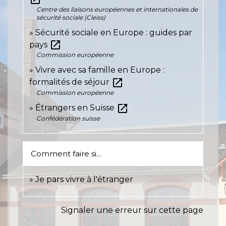
Centre des liaisons européennes et internationales de
sécurité sociale (Cleiss)
Sécurité sociale en Europe : guides par
open_in_new
pays
Commission européenne
Vivre avec sa famille en Europe :
open_in_new
formalités de séjour
Commission européenne
open_in_new
Étrangers en Suisse
Confédération suisse
Comment faire si...
Je pars vivre à l'étranger
Signaler une erreur sur cette page