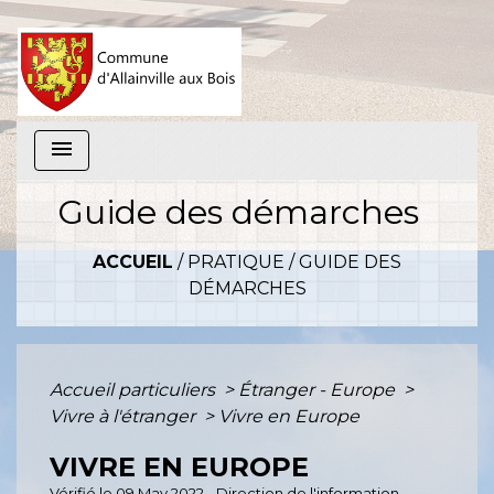
menu
Guide des démarches
ACCUEIL
/
PRATIQUE
/
GUIDE DES
DÉMARCHES
Accueil particuliers
>
Étranger - Europe
>
Vivre à l'étranger
>
Vivre en Europe
VIVRE EN EUROPE
Vérifié le 09 May 2022 - Direction de l'information