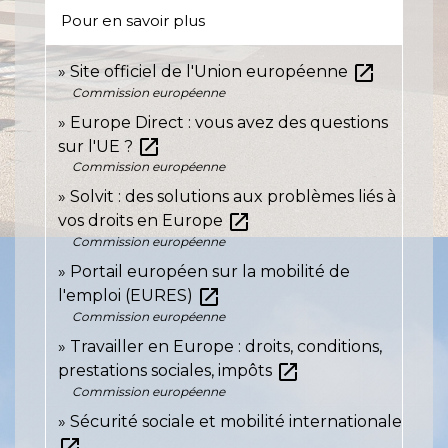
Pour en savoir plus
open_in_new
Site officiel de l'Union européenne
Commission européenne
Europe Direct : vous avez des questions
open_in_new
sur l'UE ?
Commission européenne
Solvit : des solutions aux problèmes liés à
open_in_new
vos droits en Europe
Commission européenne
Portail européen sur la mobilité de
open_in_new
l'emploi (EURES)
Commission européenne
Travailler en Europe : droits, conditions,
open_in_new
prestations sociales, impôts
Commission européenne
Sécurité sociale et mobilité internationale
open_in_new