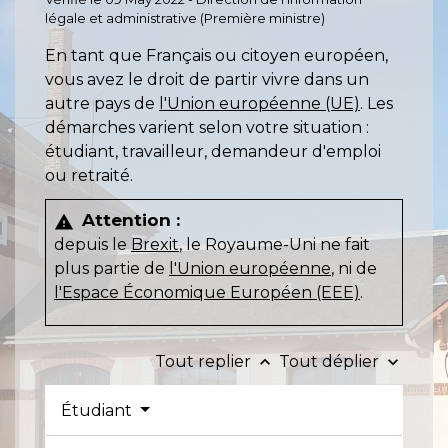
légale et administrative (Première ministre)
En tant que Français ou citoyen européen,
vous avez le droit de partir vivre dans un
autre pays de
l'Union européenne (UE)
. Les
démarches varient selon votre situation :
étudiant, travailleur, demandeur d'emploi
ou retraité.
Attention :
warning
depuis le
Brexit
, le Royaume-Uni ne fait
plus partie de
l'Union européenne
, ni de
l'Espace Économique Européen (EEE)
.
Tout replier
Tout déplier
keyboard_arrow_up
keyboard_arrow_down
Étudiant